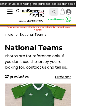
obtén envío estándar gratis para pedidos de prendas deportivas ó pedidos de +
Iniciar sesión
Escríbenos
EXPERIENCIA...
+13 años de
¨Nos encontramos al lado del Consulado de Colombia en
Newark"
Inicio
National Teams
National Teams
Photos are for reference only. If
you don’t see the jersey you’re
looking for, contact us and tell us
which one you want — we’ll help
27 productos
Ordenar
you get it.