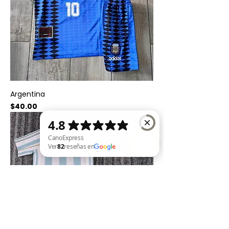
Argentina
Precio
$40.00
CanoExpress Ver 82 reseñas en Google