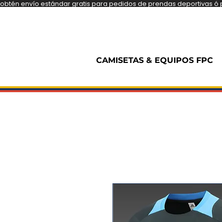
obtén envío estándar gratis para pedidos de prendas deportivas ó pe
CAMISETAS & EQUIPOS FPC