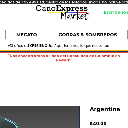
didos de +$99.99 usd, dentro de los estados unidos. no incluye artíc
Escríbeno
MECATO
GORRAS & SOMBREROS
+13 años de
EXPERIENCIA...
Aquí, tenemos lo que necesitas
¨Nos encontramos al lado del Consulado de Colombia en
Newark"
Argentina
Precio
$40.00