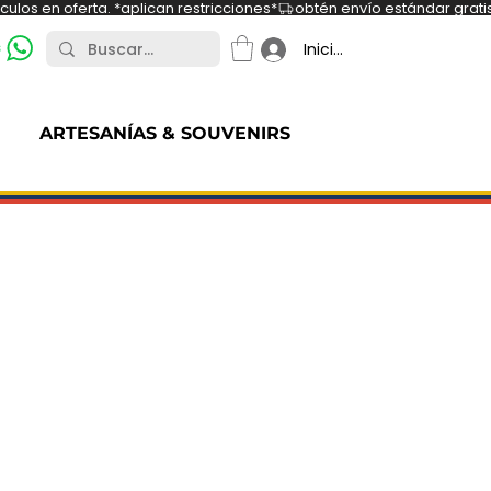
ulos en oferta. *aplican restricciones*
s
Iniciar sesión
ARTESANÍAS & SOUVENIRS