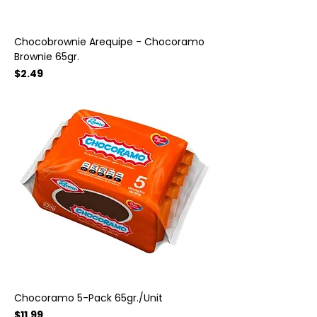
Chocobrownie Arequipe - Chocoramo
Brownie 65gr.
Precio
$2.49
Chocoramo 5-Pack 65gr./Unit
Precio
$11.99