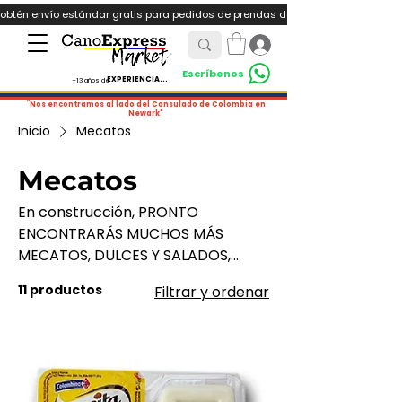
obtén envío estándar gratis para pedidos de prendas deportivas ó pedidos de +
Iniciar sesión
Escríbenos
EXPERIENCIA...
+13 años de
¨Nos encontramos al lado del Consulado de Colombia en
Newark"
Inicio
Mecatos
Mecatos
En construcción, PRONTO
ENCONTRARÁS MUCHOS MÁS
MECATOS, DULCES Y SALADOS,
FAVORITOS AQUÍ...
11 productos
Filtrar y ordenar