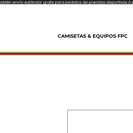
obtén envío estándar gratis para pedidos de prendas deportivas ó pe
CAMISETAS & EQUIPOS FPC