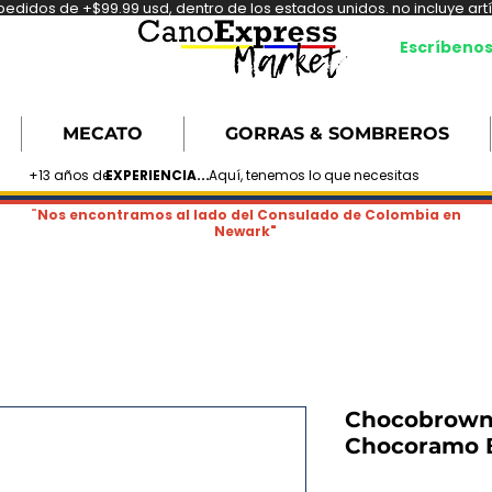
didos de +$99.99 usd, dentro de los estados unidos. no incluye artíc
Escríbeno
MECATO
GORRAS & SOMBREROS
+13 años de
EXPERIENCIA...
Aquí, tenemos lo que necesitas
¨Nos encontramos al lado del Consulado de Colombia en
Newark"
Chocobrowni
Chocoramo B