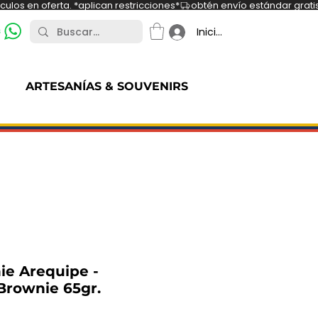
ulos en oferta. *aplican restricciones*
s
Iniciar sesión
ARTESANÍAS & SOUVENIRS
e Arequipe -
rownie 65gr.