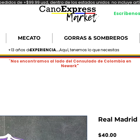
didos de +$99.99 usd, dentro de los estados unidos. no incluye artíc
Escríbeno
MECATO
GORRAS & SOMBREROS
+13 años de
EXPERIENCIA...
Aquí, tenemos lo que necesitas
¨Nos encontramos al lado del Consulado de Colombia en
Newark"
Real Madrid
Precio
$40.00