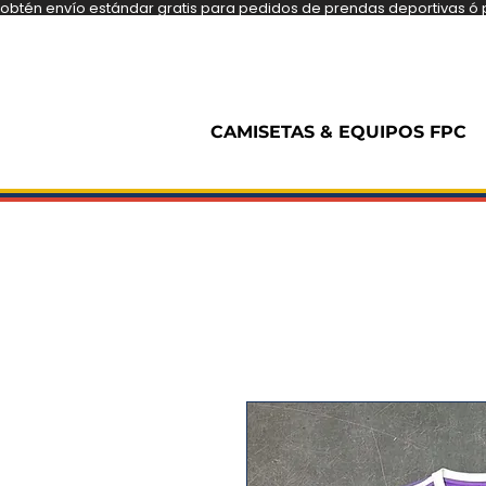
obtén envío estándar gratis para pedidos de prendas deportivas ó pe
CAMISETAS & EQUIPOS FPC