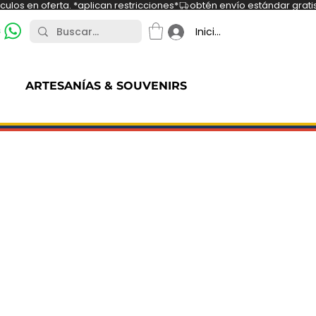
ulos en oferta. *aplican restricciones*
s
Iniciar sesión
ARTESANÍAS & SOUVENIRS