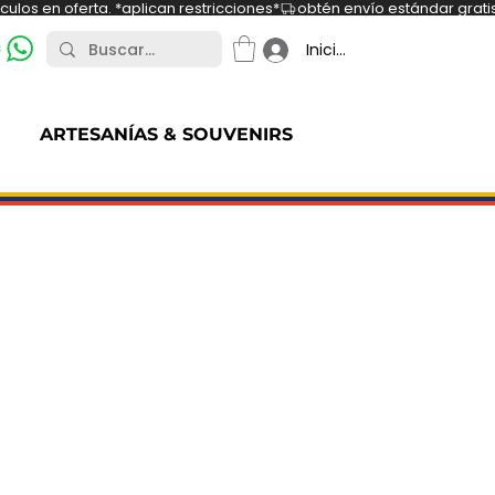
ulos en oferta. *aplican restricciones*
s
Iniciar sesión
ARTESANÍAS & SOUVENIRS