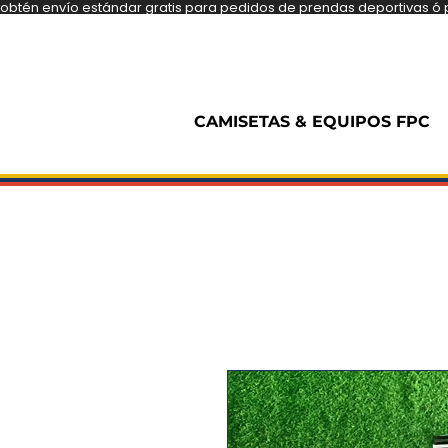
obtén envío estándar gratis para pedidos de prendas deportivas ó pe
CAMISETAS & EQUIPOS FPC