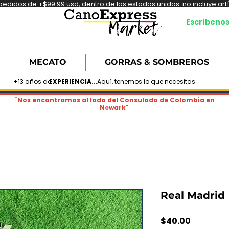
didos de +$99.99 usd, dentro de los estados unidos. no incluye artíc
Escríbeno
MECATO
GORRAS & SOMBREROS
+13 años de
EXPERIENCIA...
Aquí, tenemos lo que necesitas
¨Nos encontramos al lado del Consulado de Colombia en
Newark"
Real Madrid
Precio
$40.00