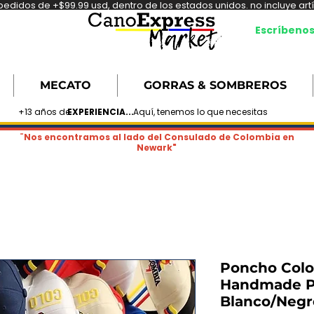
didos de +$99.99 usd, dentro de los estados unidos. no incluye artíc
Escríbeno
MECATO
GORRAS & SOMBREROS
+13 años de
EXPERIENCIA...
Aquí, tenemos lo que necesitas
¨Nos encontramos al lado del Consulado de Colombia en
Newark"
Poncho Colo
Handmade P
Blanco/Negr