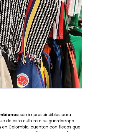
hábiles dentro d
Aviso Importante
Obtienes
ENVÍO
o devolución es cri
UU. por compras 
CanoExpress LLP.
Las tarifas de e
las adecuadas cond
automáticament
Prendas no aptas 
momento del p
(venta final): Aque
Los sábados, do
en oferta no admi
despachos, el si
devoluciones, Nin
recibir tu pedid
productos es reem
Recomendamos veri
Características El
al especificar la d
– El producto debe
es devuelto por err
estado, en su estad
el coste de devoluc
lavado, dañado por
deberá correr a car
etiquetas aún adhe
Aviso legal: Cano
auténtico.
responsable de p
– Los artículos debe
Si experimentas a
marcas, manchas o 
sugerimos contac
alteración. El pro
empresa de mensa
ombianos
son imprescindibles para
alguno que no sea 
sea el caso) para
e de esta cultura a su guardarropa.
– El número de cam
número de rastre
 en Colombia, cuentan con flecos que
veces la compra ori