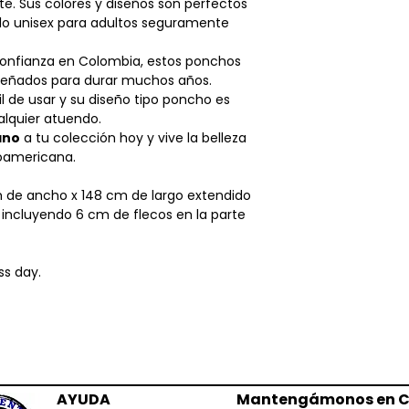
nte. Sus colores y diseños son perfectos
– Los gastos de en
tilo unisex para adultos seguramente
que se presenten p
– El valor de la dev
onfianza en Colombia, estos ponchos
envío de la nueva 
señados para durar muchos años.
el cliente. La emp
il de usar y su diseño tipo poncho es
usted oportunamen
alquier atuendo.
correspondiente.
ano
a tu colección hoy y vive la belleza
– Solo aceptamos 
noamericana.
productos compra
– Deberás present
 de ancho x 148 cm de largo extendido
– Desde el moment
 incluyendo 6 cm de flecos en la parte
devolución y una v
crédito será otorga
días hábiles, o co
ss day.
Descargo de resp
LLP.,
NO es respons
de salud que pueda
nuestros productos
destinados a preven
condición médica 
sea obesidad o pro
AYUDA
Mantengámonos en C