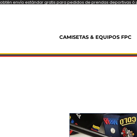
obtén envío estándar gratis para pedidos de prendas deportivas ó pe
CAMISETAS & EQUIPOS FPC