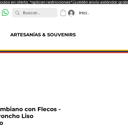
ulos en oferta. *aplican restricciones*
s
Iniciar sesión
ARTESANÍAS & SOUVENIRS
mbiano con Flecos -
oncho Liso
o