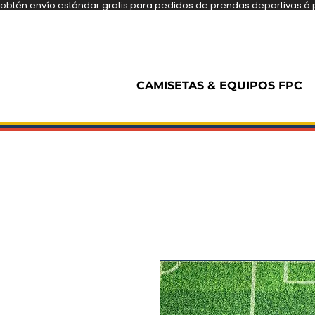
obtén envío estándar gratis para pedidos de prendas deportivas ó pe
CAMISETAS & EQUIPOS FPC