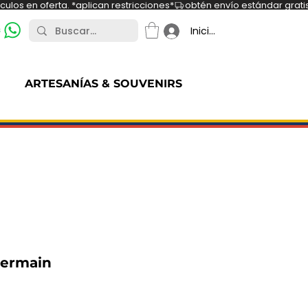
ulos en oferta. *aplican restricciones*
s
Iniciar sesión
ARTESANÍAS & SOUVENIRS
Germain