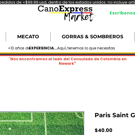
didos de +$99.99 usd, dentro de los estados unidos. no incluye artíc
Escríbeno
MECATO
GORRAS & SOMBREROS
+13 años de
EXPERIENCIA...
Aquí, tenemos lo que necesitas
¨Nos encontramos al lado del Consulado de Colombia en
Newark"
Paris Saint 
Precio
$40.00