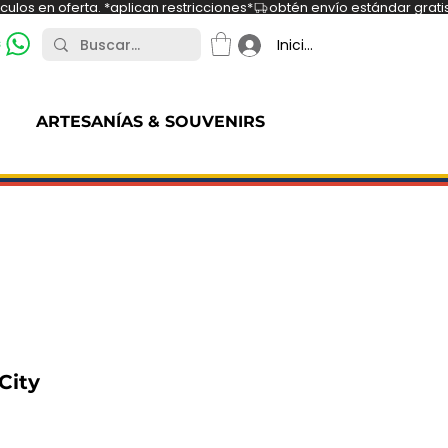
ulos en oferta. *aplican restricciones*
s
Iniciar sesión
ARTESANÍAS & SOUVENIRS
City