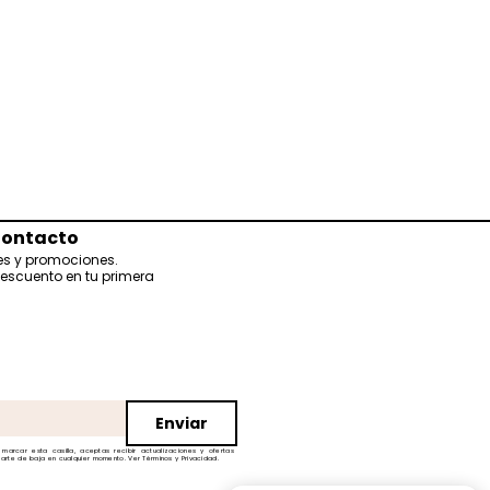
ontacto
es y promociones.
descuento en tu primera
Enviar
 marcar esta casilla, aceptas recibir actualizaciones y ofertas
rte de baja en cualquier momento. Ver Términos y Privacidad.