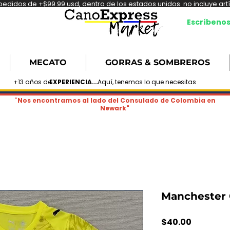
didos de +$99.99 usd, dentro de los estados unidos. no incluye artíc
Escríbeno
MECATO
GORRAS & SOMBREROS
+13 años de
EXPERIENCIA...
Aquí, tenemos lo que necesitas
¨Nos encontramos al lado del Consulado de Colombia en
Newark"
Manchester 
Precio
$40.00