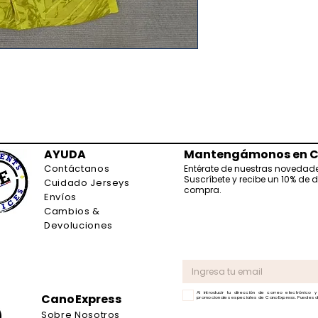
AYUDA
Mantengámonos en C
Contáctanos
Entérate de nuestras novedad
Suscríbete y recibe un 10% de 
Cuidado Jerseys
compra.
Envíos
Cambios &
Devoluciones
Al introducir tu dirección de correo electrónico y
CanoExpress
promocionales especiales de CanoExpress. Puedes da
Sobre Nosotros