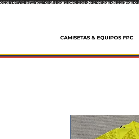
obtén envío estándar gratis para pedidos de prendas deportivas ó pe
CAMISETAS & EQUIPOS FPC