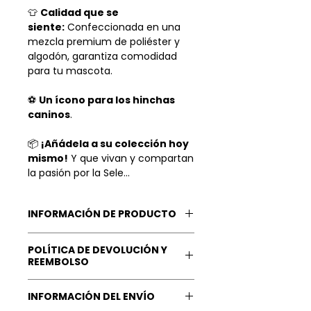
👕
Calidad que se
siente:
Confeccionada en una
mezcla premium de poliéster y
algodón, garantiza comodidad
para tu mascota.
⚽
Un ícono para los hinchas
caninos
.
📦
¡Añádela a su colección hoy
mismo!
Y que vivan y compartan
la pasión por la Sele...
INFORMACIÓN DE PRODUCTO
M.
POLÍTICA DE DEVOLUCIÓN Y
Instrucciones de Cuidado:
REEMBOLSO
Lavar a máquina en frío. No lavar
en seco.
Nuestra Garantía: Tu
INFORMACIÓN DEL ENVÍO
No usar blanqueador. No usar
satisfacción
es lo más valioso