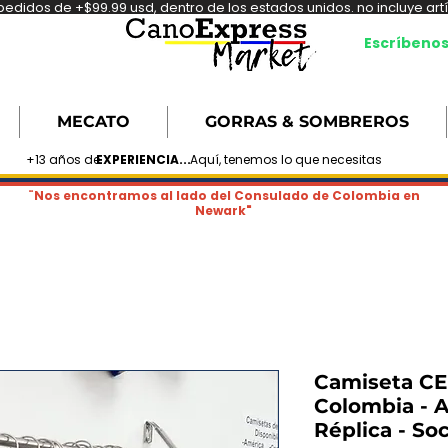
didos de +$99.99 usd, dentro de los estados unidos. no incluye artíc
Escríbeno
MECATO
GORRAS & SOMBREROS
+13 años de
EXPERIENCIA...
Aquí, tenemos lo que necesitas
¨Nos encontramos al lado del Consulado de Colombia en
Newark"
Camiseta CE
Colombia - A
Réplica - So