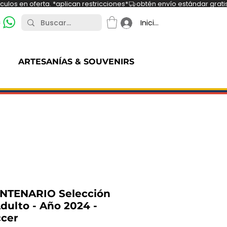
ulos en oferta. *aplican restricciones*
s
Iniciar sesión
ARTESANÍAS & SOUVENIRS
NTENARIO Selección
dulto - Año 2024 -
ccer