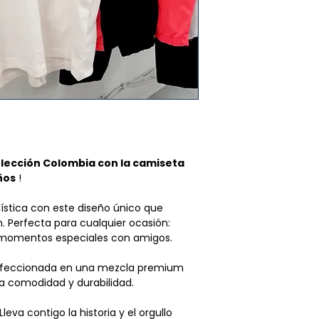
tener tus product
devolución y esta
posible.
No te pre
en hacer tu solicit
lo has recibido, d
días
después de rec
al transportista
sue
solicitud.
hábiles dentro d
Aviso Importante
Obtienes
ENVÍO
o devolución es cri
UU. por compras 
CanoExpress LLP.
Las tarifas de e
las adecuadas cond
automáticament
Prendas no aptas 
momento del p
(venta final): Aque
Los sábados, do
en oferta no admi
lección Colombia con la camiseta
despachos, el si
devoluciones, Nin
ños
!
recibir tu pedid
productos es reem
Recomendamos veri
Características El
olística con este diseño único que
al especificar la d
– El producto debe
. Perfecta para cualquier ocasión:
es devuelto por err
estado, en su estad
 momentos especiales con amigos.
el coste de devoluc
lavado, dañado por
deberá correr a car
etiquetas aún adhe
eccionada en una mezcla premium
Aviso legal: Cano
auténtico.
za comodidad y durabilidad.
responsable de p
– Los artículos debe
Si experimentas a
marcas, manchas o 
Lleva contigo la historia y el orgullo
sugerimos contac