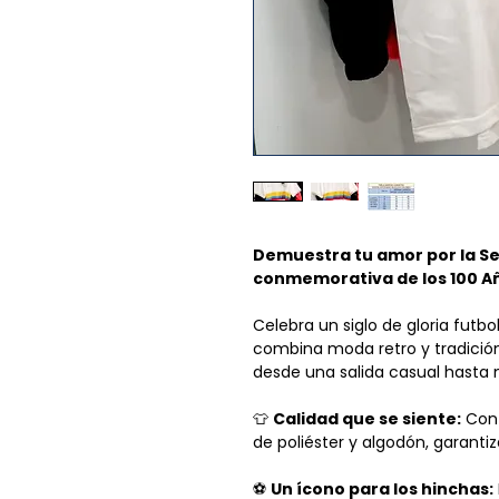
Demuestra tu amor por la Se
conmemorativa de los 100 A
Celebra un siglo de gloria futb
combina moda retro y tradición
desde una salida casual hasta
👕
Calidad que se siente:
Conf
de poliéster y algodón, garanti
⚽
Un ícono para los hinchas: