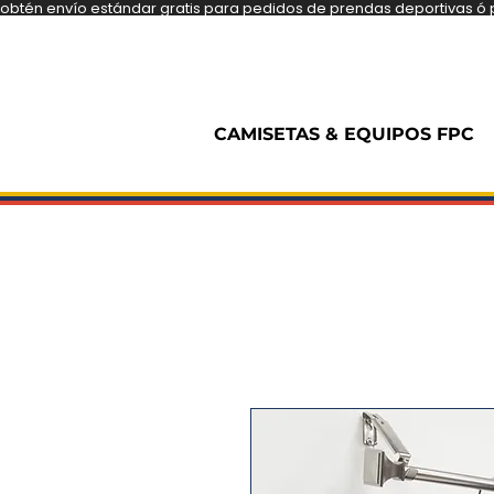
obtén envío estándar gratis para pedidos de prendas deportivas ó pe
CAMISETAS & EQUIPOS FPC