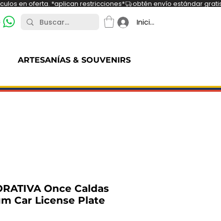
ulos en oferta. *aplican restricciones*
s
Iniciar sesión
ARTESANÍAS & SOUVENIRS
RATIVA Once Caldas
um Car License Plate