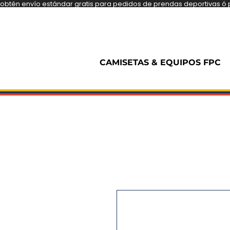
obtén envío estándar gratis para pedidos de prendas deportivas ó pe
CAMISETAS & EQUIPOS FPC