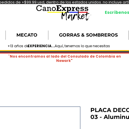
didos de +$99.99 usd, dentro de los estados unidos. no incluye artíc
Escríbeno
MECATO
GORRAS & SOMBREROS
+13 años de
EXPERIENCIA...
Aquí, tenemos lo que necesitas
¨Nos encontramos al lado del Consulado de Colombia en
Newark"
PLACA DECO
03 - Alumin