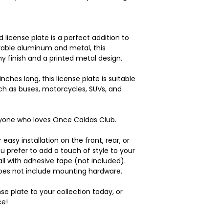
que se presenten p
– El valor de la dev
envío de la nueva 
el cliente. La emp
license plate is a perfect addition to
usted oportunamen
urable aluminum and metal, this
correspondiente.
ny finish and a printed metal design.
– Solo aceptamos 
productos compra
nches long, this license plate is suitable
– Deberás present
uch as buses, motorcycles, SUVs, and
– Desde el moment
devolución y una v
crédito será otorga
 anyone who loves Once Caldas Club.
días hábiles, o co
Descargo de resp
asy installation on the front, rear, or
LLP.,
NO es respons
you prefer to add a touch of style to your
de salud que pueda
all with adhesive tape (not included).
nuestros productos
oes not include mounting hardware.
destinados a preven
condición médica 
nse plate to your collection today, or
sea obesidad o pro
ce!