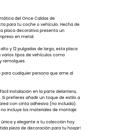
Obtienes
ENVÍO
o devolución es cri
UU. por compras 
CanoExpress LLP.
Las tarifas de e
las adecuadas cond
emática del Once Caldas de
automáticament
Prendas no aptas 
cta para tu coche o vehículo. Hecha de
momento del p
(venta final): Aque
ta placa decorativa presenta un
Los sábados, do
en oferta no admi
impreso en metal.
despachos, el si
devoluciones, Nin
recibir tu pedid
productos es reem
lto y 12 pulgadas de largo, esta placa
Recomendamos veri
Características El
 varios tipos de vehículos como
al especificar la d
– El producto debe
y remolques.
es devuelto por err
estado, en su estad
el coste de devoluc
lavado, dañado por
o para cualquier persona que ame al
deberá correr a car
etiquetas aún adhe
Aviso legal: Cano
auténtico.
responsable de p
– Los artículos debe
fácil instalación en la parte delantera,
Si experimentas a
marcas, manchas o 
. Si prefieres añadir un toque de estilo a
sugerimos contac
alteración. El pro
ared con cinta adhesiva (no incluida).
empresa de mensa
alguno que no sea 
no incluye los materiales de montaje.
sea el caso) para
– El número de cam
número de rastre
veces la compra ori
 única y elegante a tu colección hoy
– Los gastos de en
ida pieza de decoración para tu hogar!