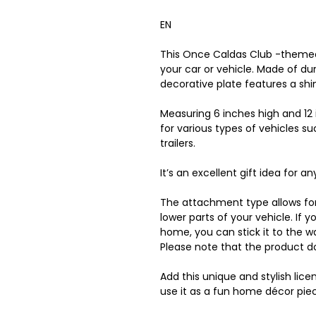
EN
This Once Caldas Club -themed 
your car or vehicle. Made of d
decorative plate features a shi
Measuring 6 inches high and 12 i
for various types of vehicles s
trailers.
It’s an excellent gift idea for
The attachment type allows for e
lower parts of your vehicle. If 
home, you can stick it to the w
Please note that the product d
Add this unique and stylish lice
use it as a fun home décor pie