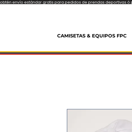
obtén envío estándar gratis para pedidos de prendas deportivas ó pe
CAMISETAS & EQUIPOS FPC