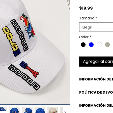
Precio
$19.99
Tamaño
*
Elegir
Color
*
Agregar al carr
INFORMACIÓN DE
Product details
POLÍTICA DE DEV
Fabric type: Cot
Care instructio
Nuestra Garantía
Closure type: S
INFORMACIÓN DEL
valioso para nosot
Fit type: Adjusta
mejor
de nosotros,