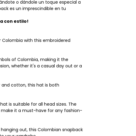
ajándote o dándole un toque especial a
auténtico.
responsable de p
pback es un imprescindible en tu
– Los artículos debe
Si experimentas a
marcas, manchas o 
sugerimos contac
a con estilo!
alteración. El pro
empresa de mensa
alguno que no sea 
sea el caso) para
– El número de cam
número de rastre
or Colombia with this embroidered
veces la compra ori
– Los gastos de en
que se presenten p
mbols of Colombia, making it the
– El valor de la dev
ion, whether it's a casual day out or a
envío de la nueva 
el cliente. La emp
usted oportunamen
and cotton, this hat is both
correspondiente.
– Solo aceptamos 
productos compra
hat is suitable for all head sizes. The
– Deberás present
rn make it a must-have for any fashion-
– Desde el moment
devolución y una v
crédito será otorga
st hanging out, this Colombian snapback
días hábiles, o co
 to your wardrobe.