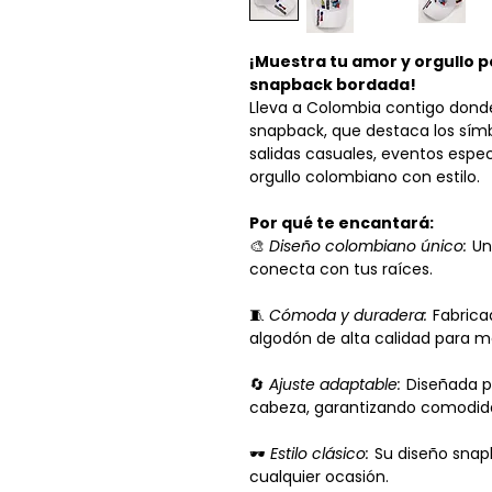
¡Muestra tu amor y orgullo 
snapback bordada!
Lleva a Colombia contigo dond
snapback, que destaca los símb
salidas casuales, eventos espec
orgullo colombiano con estilo.
Por qué te encantará:
🎨
Diseño colombiano único:
Un 
conecta con tus raíces.
🧵
Cómoda y duradera:
Fabrica
algodón de alta calidad para ma
🔄
Ajuste adaptable:
Diseñada p
cabeza, garantizando comodid
🕶
Estilo clásico:
Su diseño snapb
cualquier ocasión.