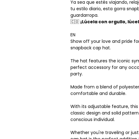
Ya sea que estés viajando, rel
tu estilo diario, esta gorra sna
guardarropa.
🇨🇴
¡Lúcela con orgullo, lúcel
EN
Show off your love and pride f
snapback cap hat.
The hat features the iconic sy
perfect accessory for any occas
party.
Made from a blend of polyester 
comfortable and durable.
With its adjustable feature, this 
classic design and solid patte
conscious individual.
Whether you're traveling or ju
cap hat is the perfect addition