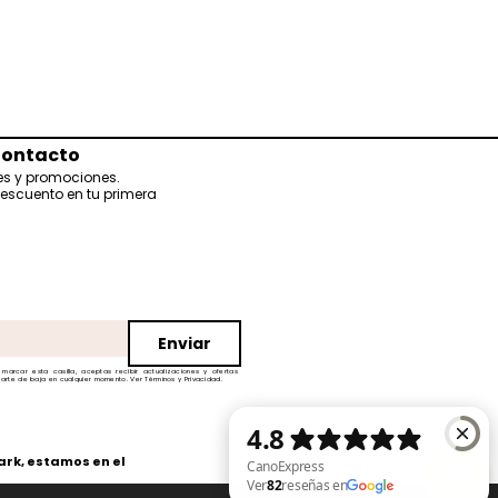
onsabilidad
:
CanoExpress
able de alergias o problemas
n surgir al usar cualquiera de
; los cuales no están
ir, curar o tratar una
existente o desconocida, ya
blemas de salud.
ontacto
es y promociones.
descuento en tu primera
Enviar
 marcar esta casilla, aceptas recibir actualizaciones y ofertas
rte de baja en cualquier momento. Ver Términos y Privacidad.
rk, estamos en el