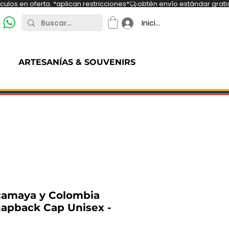
ulos en oferta. *aplican restricciones*
s
Iniciar sesión
ARTESANÍAS & SOUVENIRS
amaya y Colombia
napback Cap Unisex -