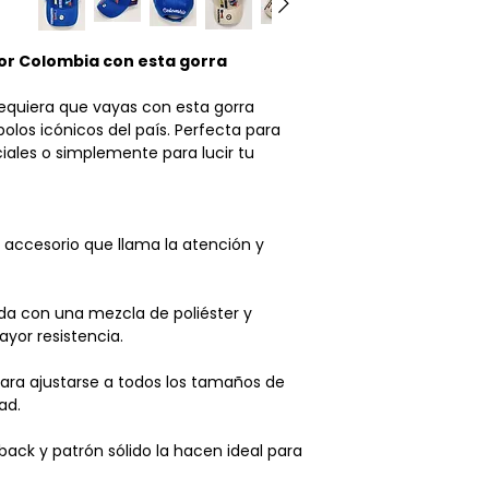
Tiempo de Procesam
100%
lo
feliz
que e
Una vez realizada 
Entendemos que se
gracias por apoy
por Colombia con esta gorra
por las cuales soli
tener tus product
devolución y esta
posible.
No te pre
equiera que vayas con esta gorra
en hacer tu solicit
lo has recibido, d
olos icónicos del país. Perfecta para
días
después de rec
al transportista
sue
iales o simplemente para lucir tu
solicitud.
hábiles dentro d
Aviso Importante
Obtienes
ENVÍO
o devolución es cri
UU. por compras 
CanoExpress LLP.
Las tarifas de e
accesorio que llama la atención y
las adecuadas cond
automáticament
Prendas no aptas 
momento del p
(venta final): Aque
Los sábados, do
da con una mezcla de poliéster y
en oferta no admi
despachos, el si
yor resistencia.
devoluciones, Nin
recibir tu pedid
productos es reem
Recomendamos veri
ara ajustarse a todos los tamaños de
Características El
al especificar la d
ad.
– El producto debe
es devuelto por err
estado, en su estad
el coste de devoluc
ack y patrón sólido la hacen ideal para
lavado, dañado por
deberá correr a car
etiquetas aún adhe
Aviso legal: Cano