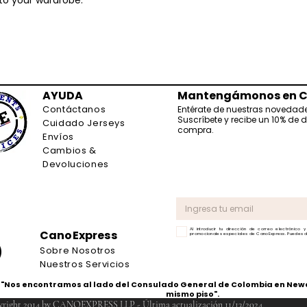
Descargo de resp
LLP.,
NO es respons
de salud que pueda
nuestros productos
destinados a preven
condición médica 
sea obesidad o pro
AYUDA
Mantengámonos en C
Contáctanos
Entérate de nuestras novedad
Suscríbete y recibe un 10% de 
Cuidado Jerseys
compra.
Envíos
Cambios &
Devoluciones
Al introducir tu dirección de correo electrónico y
CanoExpress
promocionales especiales de CanoExpress. Puedes da
Sobre Nosotros
Nuestros Servicios
"Nos encontramos al lado del Consulado General de Colombia en Newa
mismo piso".
right 2014 by CANOEXPRESS LLP - Última actualización 11/13/2024.