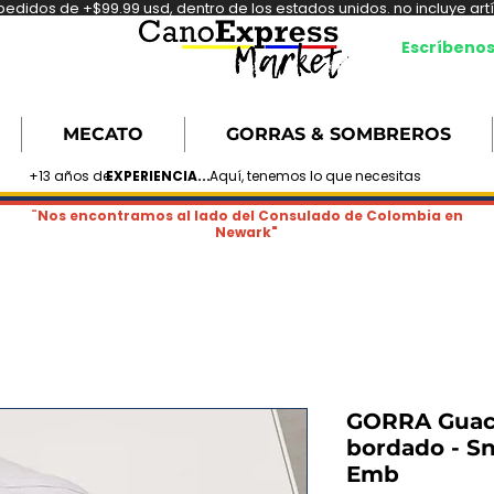
didos de +$99.99 usd, dentro de los estados unidos. no incluye artíc
Escríbeno
MECATO
GORRAS & SOMBREROS
+13 años de
EXPERIENCIA...
Aquí, tenemos lo que necesitas
¨Nos encontramos al lado del Consulado de Colombia en
Newark"
GORRA Guac
bordado - S
Emb