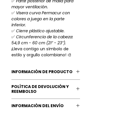
✅
Parte posterior de malla para
mayor ventilación.
✅
Visera curva Permacur con
colores a juego en la parte
inferior.
✅
Cierre plástico ajustable.
✅
Circunferencia de la cabeza:
54,9 cm - 60 cm (21” - 23”).
¡Lleva contigo un símbolo de
estilo y orgullo colombiano! 🎨
INFORMACIÓN DE PRODUCTO
Product details
POLÍTICA DE DEVOLUCIÓN Y
Fabric type: 60% Cotton, 40%
REEMBOLSO
Polyester
Care instructions: Hand Wash
Nuestra Garantía: Tu
INFORMACIÓN DEL ENVÍO
Only
satisfacción
es lo más valioso
Closure type: Snapback
para nosotros, queremos que
Tiempo de Procesamiento Órden:
Fit type: Adjustable
recibas
lo mejor
de nosotros, y
1 día hábil.
que irradies
al 100%
lo
feliz
que