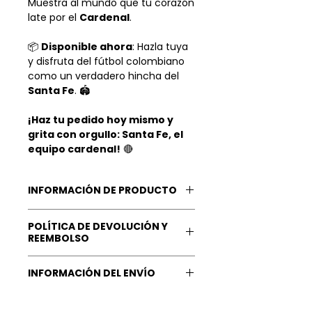
Muestra al mundo que tu corazón
late por el
Cardenal
.
📦
Disponible ahora
: Hazla tuya
y disfruta del fútbol colombiano
como un verdadero hincha del
Santa Fe
. 🏟️
¡Haz tu pedido hoy mismo y
grita con orgullo: Santa Fe, el
equipo cardenal!
🔴
INFORMACIÓN DE PRODUCTO
Manga Corta.
POLÍTICA DE DEVOLUCIÓN Y
Material: Hecha de una mezcla
REEMBOLSO
entre poliéster y algodón.
Nuestra Garantía: Tu
INFORMACIÓN DEL ENVÍO
satisfacción
es lo más valioso
para nosotros, queremos que
Tiempo de Procesamiento Órden:
recibas
lo mejor
de nosotros, y