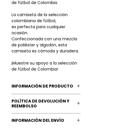
de fútbol de Colombia.
La camiseta de la selección
colombiana de fútbol,
es perfecta para cualquier
ocasión.
Confeccionada con una mezcla
de poliéster y algodón, esta
camiseta es cómoda y duradera.
¡Muestre su apoyo a la selección
de fútbol de Colombia!
INFORMACIÓN DE PRODUCTO
Regular Fit.
POLÍTICA DE DEVOLUCIÓN Y
Material Principal: 100% Poliéster
REEMBOLSO
reciclado.
Nuestra Garantía: Tu
INFORMACIÓN DEL ENVÍO
Instrucciones de Cuidado:
satisfacción
es lo más valioso
Lavar a máquina en frío. No lavar
para nosotros, queremos que