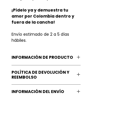
¡Pídelo ya y demuestra tu
amor por Colombia dentro y
fuera de la cancha!
Envío estimado de 2 a 5 días
hábiles.
INFORMACIÓN DE PRODUCTO
Short Sleeve.
POLÍTICA DE DEVOLUCIÓN Y
Material: Made from a blend of
REEMBOLSO
polyester and cotton.
Nuestra Garantía: Tu
INFORMACIÓN DEL ENVÍO
satisfacción
es lo más valioso
para nosotros, queremos que
Tiempo de Procesamiento Órden:
recibas
lo mejor
de nosotros, y
1 día hábil.
que irradies
al 100%
lo
feliz
que
Una vez realizada tu compra, por
estás con tu compra.
cierto
muchas gracias por
Entendemos que se podrían
apoyarnos,
sabemos que