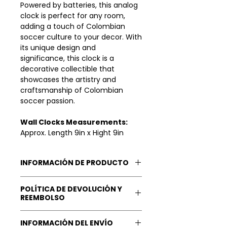
Powered by batteries, this analog
clock is perfect for any room,
adding a touch of Colombian
soccer culture to your decor. With
its unique design and
significance, this clock is a
decorative collectible that
showcases the artistry and
craftsmanship of Colombian
soccer passion.
Wall Clocks Measurements:
Approx. Length 9in x Hight 9in
INFORMACIÓN DE PRODUCTO
Product details
POLÍTICA DE DEVOLUCIÓN Y
Material: Wood
REEMBOLSO
Color: Multicolor
Features: Hand Painted. Wood
Nuestra Garantía: Tu
INFORMACIÓN DEL ENVÍO
Grain or Stain Finish. Battery-
satisfacción
es lo más valioso